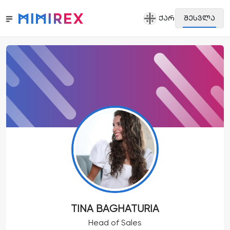
ᲥᲐᲠ
ᲨᲔᲡᲕᲚᲐ
TINA BAGHATURIA
Head of Sales