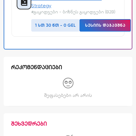
Strategy
#გაყიდვები - ბიზნეს გაყიდვები (B2B)
1 ᲡᲗ 30 ᲬᲗ - 0 GEL
ᲡᲔᲡᲘᲘᲡ ᲓᲐᲯᲐᲕᲨᲜᲐ
ᲠᲔᲙᲝᲛᲔᲜᲓᲐᲪᲘᲔᲑᲘ
შეფასებები არ არის
ᲨᲔᲮᲕᲔᲓᲠᲔᲑᲘ