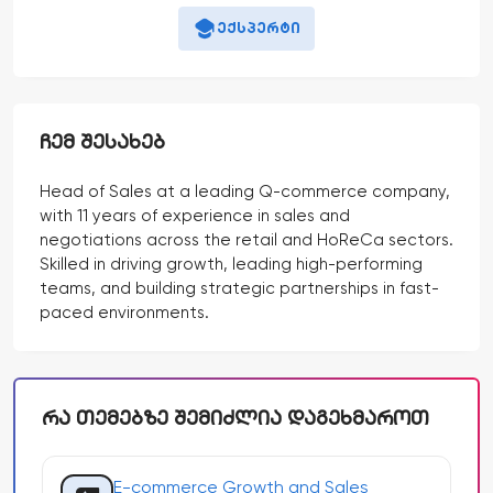
ექსპერტი
ᲩᲔᲛ ᲨᲔᲡᲐᲮᲔᲑ
Head of Sales at a leading Q-commerce company,
with 11 years of experience in sales and
negotiations across the retail and HoReCa sectors.
Skilled in driving growth, leading high-performing
teams, and building strategic partnerships in fast-
paced environments.
ᲠᲐ ᲗᲔᲛᲔᲑᲖᲔ ᲨᲔᲛᲘᲫᲚᲘᲐ ᲓᲐᲒᲔᲮᲛᲐᲠᲝᲗ
E-commerce Growth and Sales