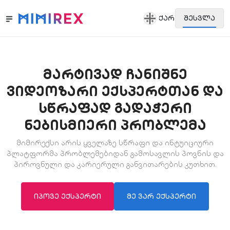
ᲥᲐᲠ
ᲨᲔᲡᲕᲚᲐ
მარტივად ჩანიშნე
ვიდეოზარი ექსპერტთან და
სწრაფად გადაჭერი
ნებისმიერი პრობლემა
მიმირექსი არის ყველაზე სწრაფი და ინტუიციური
პლატფორმა პრობლემებიდან გამოსავლის პოვნის და
პიროვნული და კარიერული განვითარების კუთხით.
ᲘᲞᲝᲕᲔ ᲔᲥᲡᲞᲔᲠᲢᲘ
ᲛᲔ ᲕᲐᲠ ᲔᲥᲡᲞᲔᲠᲢᲘ