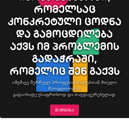
რომელსაც
კონკრეტული ცოდნა
და გამოცდილება
აქვს იმ პრობლემის
გადაჭრაში,
რომელიც შენ გაქვს
იმუშავე შერჩეულ პროფესიონალებთან მთელი
მსოფლიოდან.
გადაიხადე უსაფრთხოდ და თავდაჯერებულად.
ᲓᲐᲬᲧᲔᲑᲐ